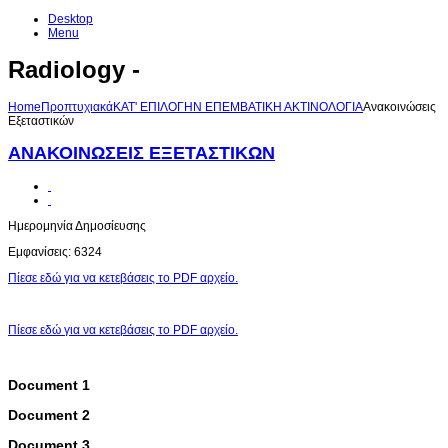
Desktop
Menu
Radiology -
Home
Προπτυχιακά
KAT' ΕΠΙΛΟΓΗΝ ΕΠΕΜΒΑΤΙΚΗ ΑΚΤΙΝΟΛΟΓΙΑ
Ανακοινώσεις
Εξεταστικών
ΑΝΑΚΟΙΝΩΣΕΙΣ ΕΞΕΤΑΣΤΙΚΩΝ
Ημερομηνία Δημοσίευσης
Εμφανίσεις: 6324
Πίεσε εδώ για να κετεβάσεις το PDF αρχείο.
Πίεσε εδώ για να κετεβάσεις το PDF αρχείο.
Document 1
Document 2
Document 3